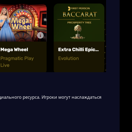
иального ресурса. Игроки могут наслаждаться