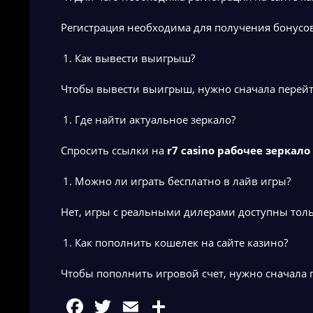
Регистрация необходима для получения бонусо
Как вывести выигрыш?
Чтобы вывести выигрыш, нужно сначала перейти
Где найти актуальное зеркало?
Спросить ссылки на
r7 casino рабочее зеркало
Можно ли играть бесплатно в лайв игры?
Нет, игры с реальными дилерами доступны толь
Как пополнить кошелек на сайте казино?
Чтобы пополнить игровой счет, нужно сначала 