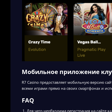
Мобильное приложение клу
R7 Casino предоставляет мобильную версию сайт
всеми играми прямо на своих смартфонах и ис
FAQ
Для чего необходима регистрация на сайте к