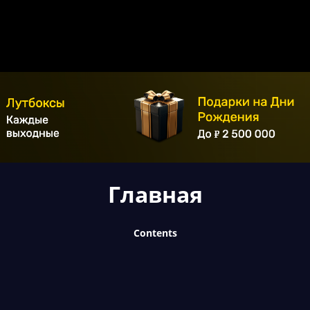
Главная
Contents