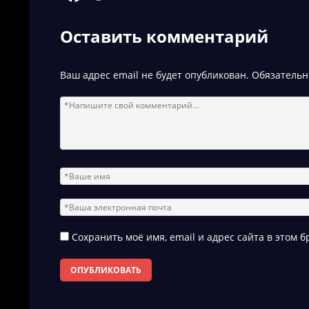
Оставить комментарий
Ваш адрес email не будет опубликован.
Обязатель
Сохранить моё имя, email и адрес сайта в этом