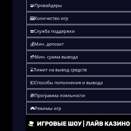
🧩Провайдеры
🎰Количество игр
☎️Служба поддержки
💰Мин. депозит
💳Мин. сумма вывода
⌛️Лимит на вывод средств
💶Способы пополнения и вывода
🎁Программа лояльности
🎮Режимы игр