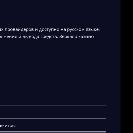
их провайдеров и доступно на русском языке.
лнения и вывода средств. Зеркало казино
ые игры